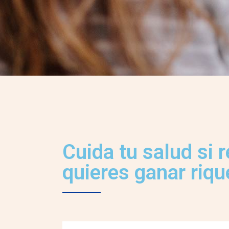
Cuida tu salud si 
quieres ganar riqu