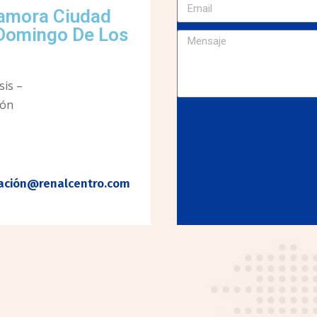
Zamora Ciudad
Domingo De Los
sis –
ñón
ación@renalcentro.com