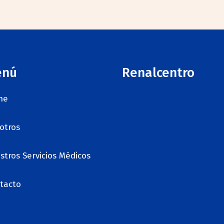
enú
Renalcentro
me
otros
stros Servicios Médicos
tacto