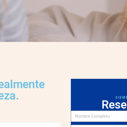
realmente
eza.
SIEM
Rese